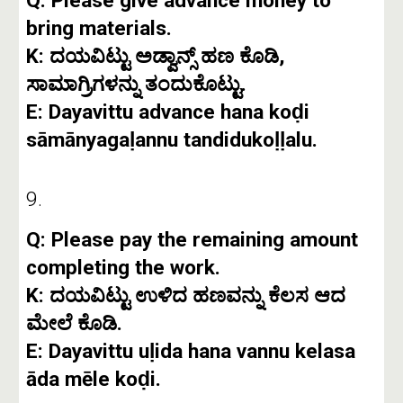
Q: Please give advance money to
bring materials.
K: ದಯವಿಟ್ಟು ಅಡ್ವಾನ್ಸ್ ಹಣ ಕೊಡಿ,
ಸಾಮಾಗ್ರಿಗಳನ್ನು ತಂದುಕೊಟ್ಟು.
E: Dayavittu advance hana koḍi
sāmānyagaḷannu tandidukoḷḷalu.
9.
Q: Please pay the remaining amount
completing the work.
K: ದಯವಿಟ್ಟು ಉಳಿದ ಹಣವನ್ನು ಕೆಲಸ ಆದ
ಮೇಲೆ ಕೊಡಿ.
E: Dayavittu uḷida hana vannu kelasa
āda mēle koḍi.