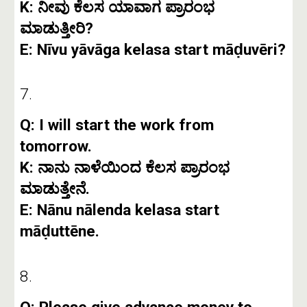
K: ನೀವು ಕೆಲಸ ಯಾವಾಗ ಪ್ರಾರಂಭ
ಮಾಡುತ್ತೀರಿ?
E: Nīvu yāvāga kelasa start māḍuvēri?
7.
Q: I will start the work from
tomorrow.
K: ನಾನು ನಾಳೆಯಿಂದ ಕೆಲಸ ಪ್ರಾರಂಭ
ಮಾಡುತ್ತೇನೆ.
E: Nānu nālenda kelasa start
māḍuttēne.
8.