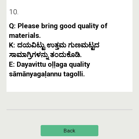
10.
Q: Please bring good quality of
materials.
K: ದಯವಿಟ್ಟು ಉತ್ತಮ ಗುಣಮಟ್ಟದ
ಸಾಮಾಗ್ರಿಗಳನ್ನು ತಂದುಕೊಡಿ.
E: Dayavittu oḷḷaga quality
sāmānyagaḷannu tagolli.
Back