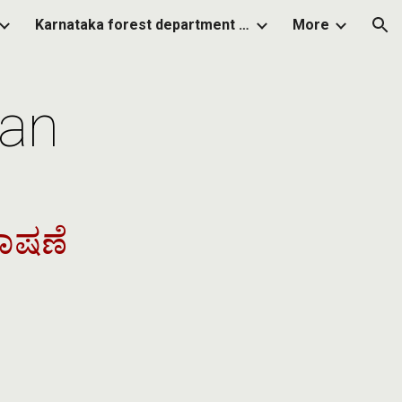
Karnataka forest department projects
More
ion
Man
ಾಷಣೆ