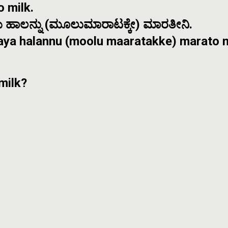
o milk.
ಯ ಹಾಲನ್ನು (ಮೂಲುಮಾರಾಟಕ್ಕೇ) ಮಾರತೀನಿ.
aya halannu (moolu maaratakke) marato 
 milk?