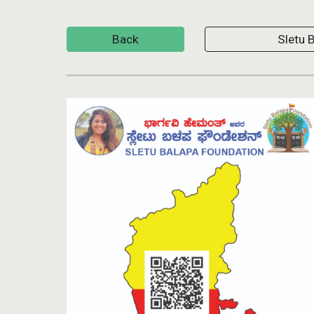
Back
Sletu 