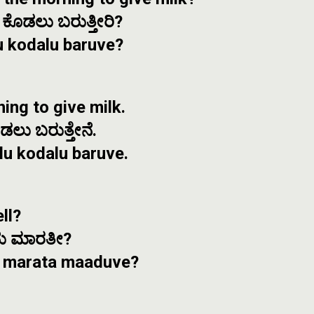
 ಕೊಡಲು ಬರುತ್ತೀರಿ?
u kodalu baruve?
ning to give milk.
ೊಡಲು ಬರುತ್ತೇನೆ.
lu kodalu baruve.
ll?
ು ಮಾರತೀ?
u marata maaduve?