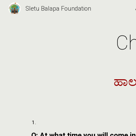
Sletu Balapa Foundation
Sk
Ch
ಹಾಲ
Q: At what time you will come in