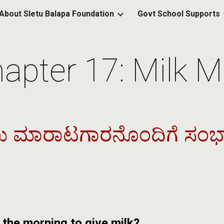
About Sletu Balapa Foundation
Govt School Supports
ip to main content
Skip to navigat
apter 17: Milk 
ು ಮಾರಾಟಗಾರನೊಂದಿಗೆ ಸಂಭ
 the morning to give milk?