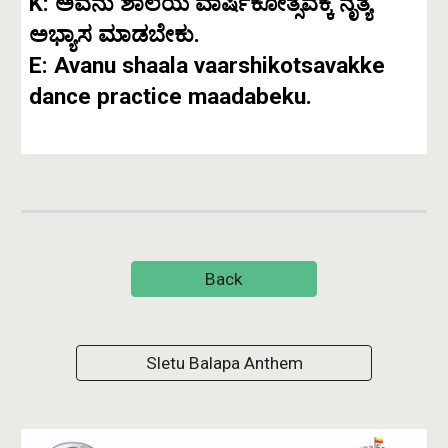
K: ಅವನು ಶಾಲೆಯ ವಾರ್ಷಿಕೋತ್ಸವಕ್ಕೆ ನೃತ್ಯ
ಅಭ್ಯಾಸ ಮಾಡಬೇಕು.
E: Avanu shaala vaarshikotsavakke
dance practice maadabeku.
Back
Sletu Balapa Anthem